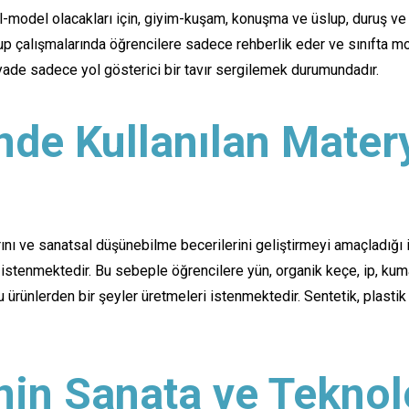
l-model olacakları için, giyim-kuşam, konuşma ve üslup, duruş ve d
rup çalışmalarında öğrencilere sadece rehberlik eder ve sınıfta mo
yade sadece yol gösterici bir tavır sergilemek durumundadır.
nde Kullanılan Matery
larını ve sanatsal düşünebilme becerilerini geliştirmeyi amaçlad
 istenmektedir. Bu sebeple öğrencilere yün, organik keçe, ip, kumaş
ürünlerden bir şeyler üretmeleri istenmektedir. Sentetik, plasti
nin Sanata ve Teknol