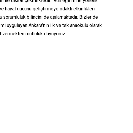
arı ile dikkat çekmektedir. Ruh eğitimine yönelik
 ve hayal gücünü geliştirmeye odaklı etkinlikleri
 sorumluluk bilincini de aşılamaktadır. Bizler de
emi uygulayan Ankara’nın ilk ve tek anaokulu olarak
et vermekten mutluluk duyuyoruz.