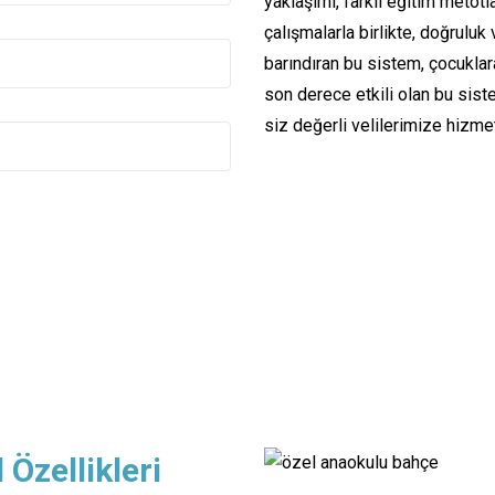
yaklaşımı, farklı eğitim metotl
çalışmalarla birlikte, doğruluk
barındıran bu sistem, çocuklara
son derece etkili olan bu sist
siz değerli velilerimize hizm
Özellikleri