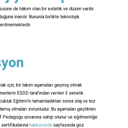
üntüsüne de hâkim olan bir estetik ve düzen vardır.
ğuna inanılır. Bununla birlikte teknolojik
 verilmemektedir.
syon
mak için, bir takım aşamaları geçmiş olmak
menlerin ESDD tarafından verilen 3 senelik
ukluk Eğitimi’ni tamamladıktan sonra staj ve tez
amış olmaları zorunludur. Bu aşamaları geçtikten
 Pedagogu unvanına sahip olunur ve eğitmenliğe
 sertifikalarına
hakkımızda
sayfasında göz