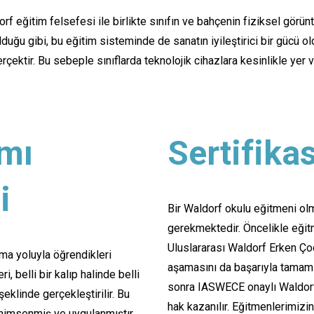
ldorf eğitim felsefesi ile birlikte sınıfın ve bahçenin fiziksel gör
uğu gibi, bu eğitim sisteminde de sanatın iyileştirici bir gücü oldu
erçektir. Bu sebeple sınıflarda teknolojik cihazlara kesinlikle yer
ımı
Sertifika
i
Bir Waldorf okulu eğitmeni ol
gerekmektedir. Öncelikle eğit
Uluslararası Waldorf Erken Çoc
ma yoluyla öğrendikleri
aşamasını da başarıyla tamaml
 belli bir kalıp halinde belli
sonra IASWECE onaylı Waldorf
şeklinde gerçekleştirilir. Bu
hak kazanılır
. Eğitmenlerimizin
imsenmiş ve uygulanmıştır.