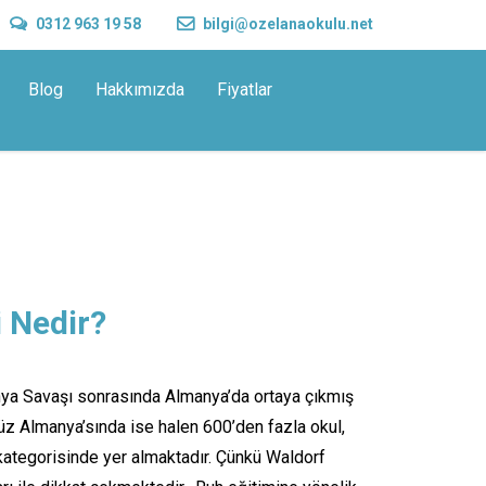
0312 963 19 58
bilgi@ozelanaokulu.net
Blog
Hakkımızda
Fiyatlar
i Nedir?
nya Savaşı sonrasında Almanya’da ortaya çıkmış
üz Almanya’sında ise halen 600’den fazla okul,
 kategorisinde yer almaktadır. Çünkü Waldorf