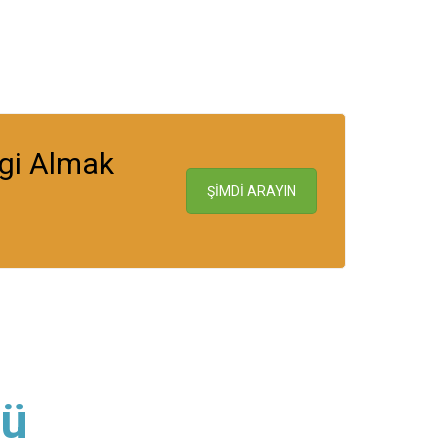
lgi Almak
ŞİMDİ ARAYIN
lü